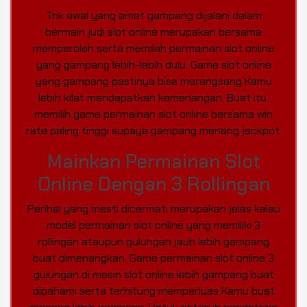
Trik awal yang amat gampang dijalani dalam
bermain judi slot online merupakan bersama
memperoleh serta memilah permainan slot online
yang gampang lebih-lebih dulu. Game slot online
yang gampang pastinya bisa merangsang Kamu
lebih kilat mendapatkan kemenangan. Buat itu,
memilih game permainan slot online bersama win
rate paling tinggi supaya gampang menang jackpot.
Mainkan Permainan Slot
Online Dengan 3 Rollingan
Perihal yang mesti dicermati merupakan jelas kalau
model permainan slot online yang memiliki 3
rollingan ataupun gulungan jauh lebih gampang
buat dimenangkan. Game permainan slot online 3
gulungan di mesin slot online lebih gampang buat
dipahami serta terhitung memperluas Kamu buat