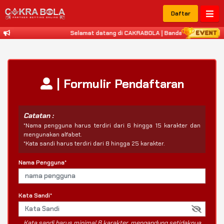
Daftar
Selamat datang di CAKRABOLA | Bandar Betting Ter-BESAR
| Formulir Pendaftaran
Catatan :
*Nama pengguna harus terdiri dari 6 hingga 15 karakter dan
mengunakan alfabet.
*Kata sandi harus terdiri dari 8 hingga 25 karakter.
Nama Pengguna*
Kata Sandi*
Kata sandi harus minimal 8 karakter, mengandung setidaknya