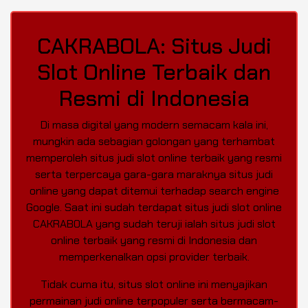
CAKRABOLA: Situs Judi
Slot Online Terbaik dan
Resmi di Indonesia
Di masa digital yang modern semacam kala ini,
mungkin ada sebagian golongan yang terhambat
memperoleh situs judi slot online terbaik yang resmi
serta terpercaya gara-gara maraknya situs judi
online yang dapat ditemui terhadap search engine
Google. Saat ini sudah terdapat situs judi slot online
CAKRABOLA
yang sudah teruji ialah situs judi slot
online terbaik yang resmi di Indonesia dan
memperkenalkan opsi provider terbaik.
Tidak cuma itu, situs slot online ini menyajikan
permainan judi online terpopuler serta bermacam-