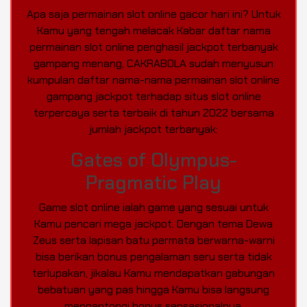
Apa saja permainan slot online gacor hari ini? Untuk
Kamu yang tengah melacak Kabar daftar nama
permainan slot online penghasil jackpot terbanyak
gampang menang, CAKRABOLA sudah menyusun
kumpulan daftar nama-nama permainan slot online
gampang jackpot terhadap situs slot online
terpercaya serta terbaik di tahun 2022 bersama
jumlah jackpot terbanyak:
Gates of Olympus-
Pragmatic Play
Game slot online ialah game yang sesuai untuk
Kamu pencari mega jackpot. Dengan tema Dewa
Zeus serta lapisan batu permata berwarna-warni
bisa berikan bonus pengalaman seru serta tidak
terlupakan, jikalau Kamu mendapatkan gabungan
bebatuan yang pas hingga Kamu bisa langsung
mengantongi bonus sensasionalnya.