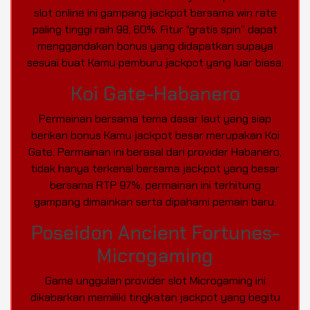
slot online ini gampang jackpot bersama win rate
paling tinggi raih 98, 60%. Fitur "gratis spin” dapat
menggandakan bonus yang didapatkan supaya
sesuai buat Kamu pemburu jackpot yang luar biasa.
Koi Gate-Habanero
Permainan bersama tema dasar laut yang siap
berikan bonus Kamu jackpot besar merupakan Koi
Gate. Permainan ini berasal dari provider Habanero,
tidak hanya terkenal bersama jackpot yang besar
bersama RTP 97%, permainan ini terhitung
gampang dimainkan serta dipahami pemain baru.
Poseidon Ancient Fortunes-
Microgaming
Game unggulan provider slot Microgaming ini
dikabarkan memiliki tingkatan jackpot yang begitu