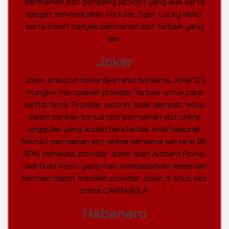
permainan slot gampang jackpot yang ada serta
sangat terkenal ialah Fortune Tiger, Lucky Neko,
serta masih banyak permainan slot terbaik yang
lain.
Joker
Joker ataupun biasa diketahui bersama Joker123
mungkin merupakan provider terbaik untuk para
bettor lama. Provider satu ini tidak sempat redup
dalam berikan bonus opsi permainan slot online
unggulan yang sudah berstandar internasional.
Nikmati permainan slot online bersama win rate 96,
80% terhadap provider Joker ialah Ancient Rome.
Jadi buat Kamu yang mau mendapatkan keseruan
bermain dapat memilah provider Joker di situs slot
online CAKRABOLA.
Habanero