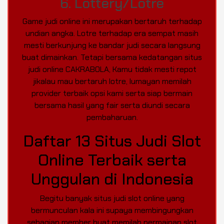
6. Lottery/Lotre
Game judi online ini merupakan bertaruh terhadap
undian angka. Lotre terhadap era sempat masih
mesti berkunjung ke bandar judi secara langsung
buat dimainkan. Tetapi bersama kedatangan situs
judi online CAKRABOLA, Kamu tidak mesti repot
jikalau mau bertaruh lotre, lumayan memilah
provider terbaik opsi kami serta siap bermain
bersama hasil yang fair serta diundi secara
pembaharuan.
Daftar 13 Situs Judi Slot
Online Terbaik serta
Unggulan di Indonesia
Begitu banyak situs judi slot online yang
bermunculan kala ini supaya membingungkan
sebagian member buat memilah permainan slot