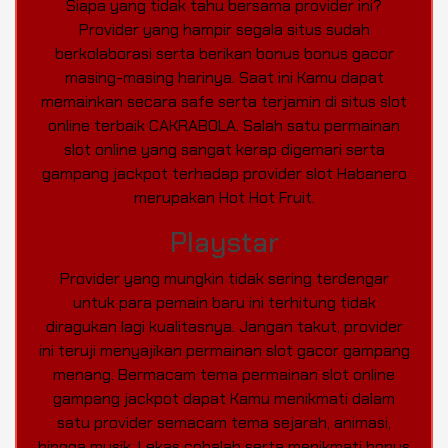
Siapa yang tidak tahu bersama provider ini?
Provider yang hampir segala situs sudah
berkolaborasi serta berikan bonus bonus gacor
masing-masing harinya. Saat ini Kamu dapat
memainkan secara safe serta terjamin di situs slot
online terbaik CAKRABOLA. Salah satu permainan
slot online yang sangat kerap digemari serta
gampang jackpot terhadap provider slot Habanero
merupakan Hot Hot Fruit.
Playstar
Provider yang mungkin tidak sering terdengar
untuk para pemain baru ini terhitung tidak
diragukan lagi kualitasnya. Jangan takut, provider
ini teruji menyajikan permainan slot gacor gampang
menang. Bermacam tema permainan slot online
gampang jackpot dapat Kamu menikmati dalam
satu provider semacam tema sejarah, animasi,
hingga musik. Lekas cobalah serta menikmati bonus