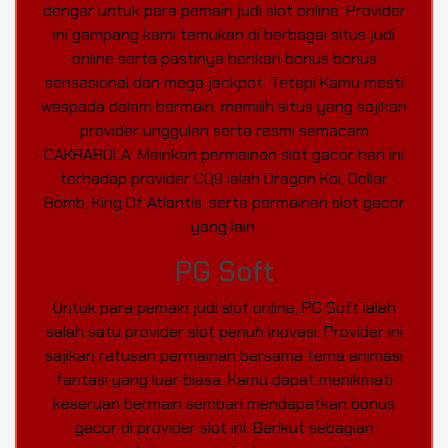
dengar untuk para pemain judi slot online. Provider
ini gampang kami temukan di berbagai situs judi
online serta pastinya berikan bonus bonus
sensasional dan mega jackpot. Tetapi Kamu mesti
waspada dalam bermain, memilih situs yang sajikan
provider unggulan serta resmi semacam
CAKRABOLA. Mainkan permainan slot gacor hari ini
terhadap provider CQ9 ialah Dragon Koi, Dollar
Bomb, King Of Atlantis, serta permainan slot gacor
yang lain.
PG Soft
Untuk para pemain judi slot online, PG Soft ialah
salah satu provider slot penuh inovasi. Provider ini
sajikan ratusan permainan bersama tema animasi
fantasi yang luar biasa. Kamu dapat menikmati
keseruan bermain sembari mendapatkan bonus
gacor di provider slot ini. Berikut sebagian