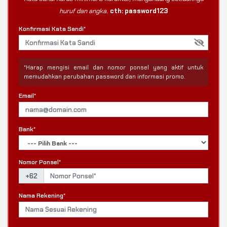
huruf dan angka.
cth: password123
Konfirmasi Kata Sandi*
*Harap mengisi email dan nomor ponsel yang aktif untuk
memudahkan perubahan password dan informasi promo.
Email*
Bank*
Nomor Ponsel*
+62
Nama Rekening*