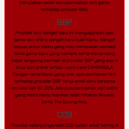
merupakan salah satu permainan slot gacor
terhadap provider BNG.
BBP
Provider slot sangat baru ini menyuguhkan opsi
game slot online sangat baru buat Kamu. Sangat
sesuai untuk Kamu yang mau merasakan sensasi
tema game baru yang menarik serta menantang,
dapat langsung bermain di provider BBP yang ada di
situs slot online terbaik resmi kami CAKRABOLA.
Dengan tema klasik yang unik, opsi permainan slot
terhadap provider BBP teruji amat seru bersama
win rate raih 97, 20%. Ada pula permainan slot online
yang mesti Kamu mainkan ialah Phoenix Nirvana
serta The Boxing King.
CQ9
Provider selanjutnya ialah CQ9 sudah amat sering di