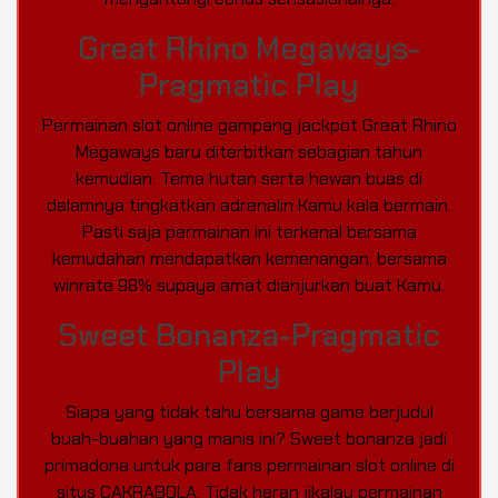
Great Rhino Megaways-
Pragmatic Play
Permainan slot online gampang jackpot Great Rhino
Megaways baru diterbitkan sebagian tahun
kemudian. Tema hutan serta hewan buas di
dalamnya tingkatkan adrenalin Kamu kala bermain.
Pasti saja permainan ini terkenal bersama
kemudahan mendapatkan kemenangan, bersama
winrate 98% supaya amat dianjurkan buat Kamu.
Sweet Bonanza-Pragmatic
Play
Siapa yang tidak tahu bersama game berjudul
buah-buahan yang manis ini? Sweet bonanza jadi
primadona untuk para fans permainan slot online di
situs CAKRABOLA. Tidak heran jikalau permainan